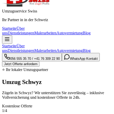
Umzugsservice Swiss
Ihr Partner in in der Schweiz
Startseite
Über
uns
Dienstleistungen
Malerarbeiten
Autovermietung
Blog
Startseite
Über
uns
Dienstleistungen
Malerarbeiten
Autovermietung
Blog
056 555 35 70
/
+41 76 309 22 90
WhatsApp Kontakt
Jetzt Offerte anfordern
⭐ Ihr lokaler Umzugspartner
Umzug Schwyz
Zügeln in Schwyz? Wir unterstützen Sie zuverlässig – inklusive
Vollversicherung und kostenloser Offerte in 24h.
Kostenlose Offerte
1
/4