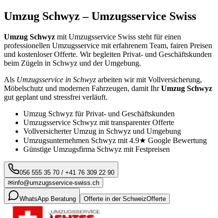
Umzug
Schwyz
– Umzugsservice Swiss
Umzug
Schwyz
mit Umzugsservice Swiss steht für einen
professionellen Umzugsservice mit erfahrenem Team, fairen Preisen
und kostenloser Offerte. Wir begleiten Privat- und Geschäftskunden
beim Zügeln in
Schwyz
und der Umgebung.
Als
Umzugsservice in
Schwyz
arbeiten wir mit Vollversicherung,
Möbelschutz und modernen Fahrzeugen, damit Ihr
Umzug
Schwyz
gut geplant und stressfrei verläuft.
Umzug
Schwyz
für Privat- und Geschäftskunden
Umzugsservice
Schwyz
mit transparenter Offerte
Vollversicherter Umzug in
Schwyz
und Umgebung
Umzugsunternehmen
Schwyz
mit 4.9★ Google Bewertung
Günstige Umzugsfirma
Schwyz
mit Festpreisen
056 555 35 70
/
+41 76 309 22 90
✉
info@umzugsservice-swiss.ch
WhatsApp Beratung
Offerte in der Schweiz
Offerte