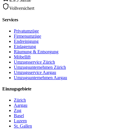
4.9/5 Sterne
Vollversichert
Services
Privatumzüge
Firmenumzüge
Endreinigung
Einlagerung
Räumung & Entsorgung
Möbellift
Umzugsservice Zürich
Umzugsunternehmen Zürich
Umzugsservice Aargau
Umzugsunternehmen Aargau
Einzugsgebiete
Zürich
Aargau
Zug
Basel
Luzern
St. Gallen