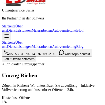
Umzugsservice Swiss
Ihr Partner in in der Schweiz
Startseite
Über
uns
Dienstleistungen
Malerarbeiten
Autovermietung
Blog
Startseite
Über
uns
Dienstleistungen
Malerarbeiten
Autovermietung
Blog
056 555 35 70
/
+41 76 309 22 90
WhatsApp Kontakt
Jetzt Offerte anfordern
⭐ Ihr lokaler Umzugspartner
Umzug Riehen
Zügeln in Riehen? Wir unterstützen Sie zuverlässig – inklusive
Vollversicherung und kostenloser Offerte in 24h.
Kostenlose Offerte
1
/4