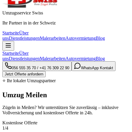
Umzugsservice Swiss
Ihr Partner in in der Schweiz
Startseite
Über
uns
Dienstleistungen
Malerarbeiten
Autovermietung
Blog
Startseite
Über
uns
Dienstleistungen
Malerarbeiten
Autovermietung
Blog
056 555 35 70
/
+41 76 309 22 90
WhatsApp Kontakt
Jetzt Offerte anfordern
⭐ Ihr lokaler Umzugspartner
Umzug Meilen
Zügeln in Meilen? Wir unterstützen Sie zuverlässig – inklusive
Vollversicherung und kostenloser Offerte in 24h.
Kostenlose Offerte
1
/4