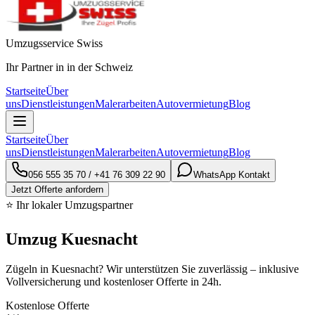
Umzugsservice Swiss
Ihr Partner in in der Schweiz
Startseite
Über
uns
Dienstleistungen
Malerarbeiten
Autovermietung
Blog
Startseite
Über
uns
Dienstleistungen
Malerarbeiten
Autovermietung
Blog
056 555 35 70
/
+41 76 309 22 90
WhatsApp Kontakt
Jetzt Offerte anfordern
⭐ Ihr lokaler Umzugspartner
Umzug Kuesnacht
Zügeln in Kuesnacht? Wir unterstützen Sie zuverlässig – inklusive
Vollversicherung und kostenloser Offerte in 24h.
Kostenlose Offerte