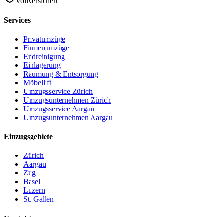
Vollversichert
Services
Privatumzüge
Firmenumzüge
Endreinigung
Einlagerung
Räumung & Entsorgung
Möbellift
Umzugsservice Zürich
Umzugsunternehmen Zürich
Umzugsservice Aargau
Umzugsunternehmen Aargau
Einzugsgebiete
Zürich
Aargau
Zug
Basel
Luzern
St. Gallen