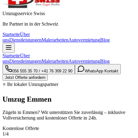
Umzugsservice Swiss
Ihr Partner in in der Schweiz
Startseite
Über
uns
Dienstleistungen
Malerarbeiten
Autovermietung
Blog
Startseite
Über
uns
Dienstleistungen
Malerarbeiten
Autovermietung
Blog
056 555 35 70
/
+41 76 309 22 90
WhatsApp Kontakt
Jetzt Offerte anfordern
⭐ Ihr lokaler Umzugspartner
Umzug Emmen
Zügeln in Emmen? Wir unterstützen Sie zuverlässig – inklusive
Vollversicherung und kostenloser Offerte in 24h.
Kostenlose Offerte
1
/4