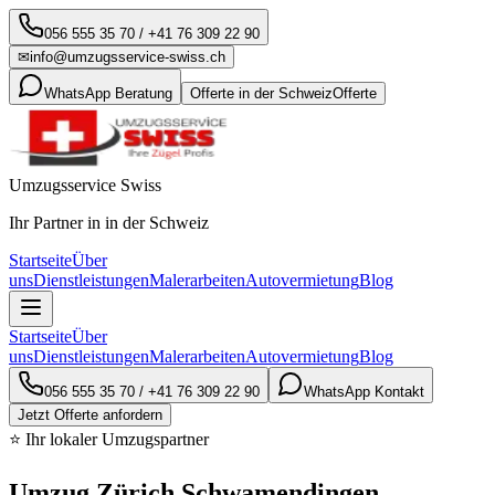
056 555 35 70
/
+41 76 309 22 90
✉
info@umzugsservice-swiss.ch
WhatsApp Beratung
Offerte in der Schweiz
Offerte
Umzugsservice Swiss
Ihr Partner in in der Schweiz
Startseite
Über
uns
Dienstleistungen
Malerarbeiten
Autovermietung
Blog
Startseite
Über
uns
Dienstleistungen
Malerarbeiten
Autovermietung
Blog
056 555 35 70
/
+41 76 309 22 90
WhatsApp Kontakt
Jetzt Offerte anfordern
⭐ Ihr lokaler Umzugspartner
Umzug Zürich Schwamendingen