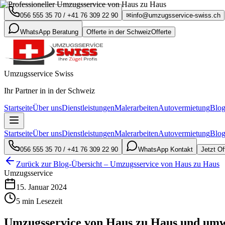
056 555 35 70
/
+41 76 309 22 90
✉
info@umzugsservice-swiss.ch
WhatsApp Beratung
Offerte in der Schweiz
Offerte
Umzugsservice Swiss
Ihr Partner in in der Schweiz
Startseite
Über uns
Dienstleistungen
Malerarbeiten
Autovermietung
Blo
Startseite
Über uns
Dienstleistungen
Malerarbeiten
Autovermietung
Blo
056 555 35 70
/
+41 76 309 22 90
WhatsApp Kontakt
Jetzt Of
Zurück zur Blog-Übersicht – Umzugsservice von Haus zu Haus
Umzugsservice
15. Januar 2024
5 min Lesezeit
Umzugsservice von Haus zu Haus und umw