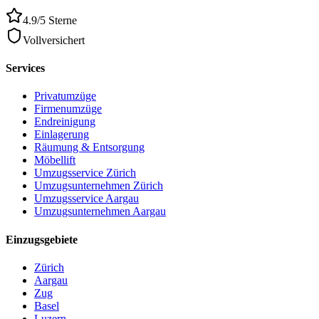
4.9/5 Sterne
Vollversichert
Services
Privatumzüge
Firmenumzüge
Endreinigung
Einlagerung
Räumung & Entsorgung
Möbellift
Umzugsservice Zürich
Umzugsunternehmen Zürich
Umzugsservice Aargau
Umzugsunternehmen Aargau
Einzugsgebiete
Zürich
Aargau
Zug
Basel
Luzern