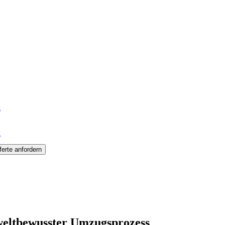
g
g
ferte anfordern
eltbewusster Umzugsprozess