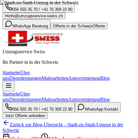
056 555 35 70
/
+41 76 309 22 90
✉
info@umzugsservice-swiss.ch
WhatsApp Beratung
Offerte in der Schweiz
Offerte
Umzugsservice Swiss
Ihr Partner in in der Schweiz
Startseite
Über
uns
Dienstleistungen
Malerarbeiten
Autovermietung
Blog
Startseite
Über
uns
Dienstleistungen
Malerarbeiten
Autovermietung
Blog
056 555 35 70
/
+41 76 309 22 90
WhatsApp Kontakt
Jetzt Offerte anfordern
Zurück zur Blog-Übersicht – Stadt-zu-Stadt-Umzug in der
Schweiz