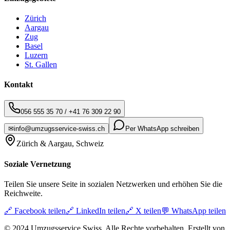
Zürich
Aargau
Zug
Basel
Luzern
St. Gallen
Kontakt
056 555 35 70
/
+41 76 309 22 90
✉
info@umzugsservice-swiss.ch
Per WhatsApp schreiben
Zürich & Aargau, Schweiz
Soziale Vernetzung
Teilen Sie unsere Seite in sozialen Netzwerken und erhöhen Sie die
Reichweite.
🔗
Facebook teilen
🔗
LinkedIn teilen
🔗
X teilen
💬
WhatsApp teilen
© 2024 Umzugsservice Swiss. Alle Rechte vorbehalten. Erstellt von